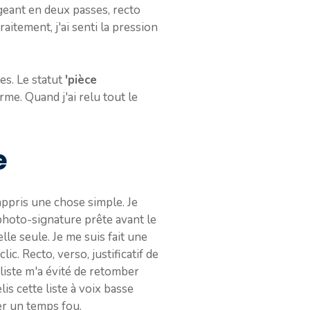
ergeant en deux passes, recto
aitement, j'ai senti la pression
es. Le statut
'pièce
e. Quand j'ai relu tout le
e
ppris une chose simple. Je
a photo-signature prête avant le
lle seule. Je me suis fait une
ic. Recto, verso, justificatif de
 liste m'a évité de retomber
is cette liste à voix basse
er un temps fou.