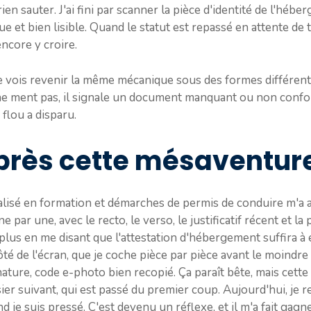
ien sauter. J'ai fini par scanner la pièce d'identité de l'héb
e et bien lisible. Quand le statut est repassé en attente de tr
ncore y croire.
je vois revenir la même mécanique sous des formes différent
e ment pas, il signale un document manquant ou non conform
 flou a disparu.
près cette mésaventur
alisé en formation et démarches de permis de conduire m'a a
 par une, avec le recto, le verso, le justificatif récent et l
 plus en me disant que l'attestation d'hébergement suffira à e
ôté de l'écran, que je coche pièce par pièce avant le moindre cl
ature, code e-photo bien recopié. Ça paraît bête, mais cette
r suivant, qui est passé du premier coup. Aujourd'hui, je rel
je suis pressé. C'est devenu un réflexe, et il m'a fait gagn