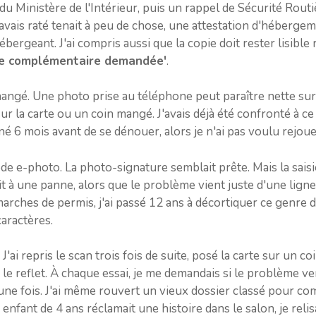
e du Ministère de l'Intérieur, puis un rappel de Sécurité Rou
avais raté tenait à peu de chose, une attestation d'hébergeme
'hébergeant. J'ai compris aussi que la copie doit rester lisibl
ce complémentaire demandée'
.
changé. Une photo prise au téléphone peut paraître nette sur 
ur la carte ou un coin mangé. J'avais déjà été confronté à ce
îné 6 mois avant de se dénouer, alors je n'ai pas voulu rejoue
ode e-photo. La photo-signature semblait prête. Mais la saisi
oit à une panne, alors que le problème vient juste d'une ligne
arches de permis, j'ai passé 12 ans à décortiquer ce genre de
caractères.
 J'ai repris le scan trois fois de suite, posé la carte sur un co
 le reflet. À chaque essai, je me demandais si le problème ven
une fois. J'ai même rouvert un vieux dossier classé pour comp
nfant de 4 ans réclamait une histoire dans le salon, je relisai