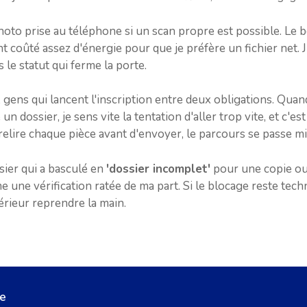
photo prise au téléphone si un scan propre est possible. Le
ont coûté assez d'énergie pour que je préfère un fichier net. J
 le statut qui ferme la porte.
x gens qui lancent l'inscription entre deux obligations. Qu
n dossier, je sens vite la tentation d'aller trop vite, et c'es
elire chaque pièce avant d'envoyer, le parcours se passe mie
ssier qui a basculé en
'dossier incomplet'
pour une copie oub
ne vérification ratée de ma part. Si le blocage reste techniq
érieur reprendre la main.
me