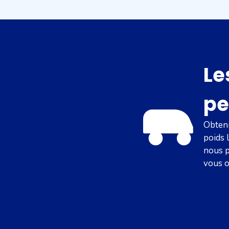
Le
pe
Obteni
poids 
nous p
vous o