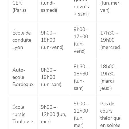
CER
(lundi-
(lun, mer,
ouvrés
(Paris)
samedi)
ven)
+ sam.)
9h00 –
École de
9h00 –
17h30 –
17h00
conduite
18h00
19h00
(lun-
Lyon
(lun-vend)
(mercredi)
vend)
8h30 –
18h00 –
Auto-
8h30 –
18h30
19h30
école
19h00
(lun-
(mardi,
Bordeaux
(lun-sam)
sam)
jeudi)
9h00 –
Pas de
École
9h00 –
12h00
cours
rurale
12h00 (lun,
(lun,
théoriques
Toulouse
mer)
mer)
en soirée